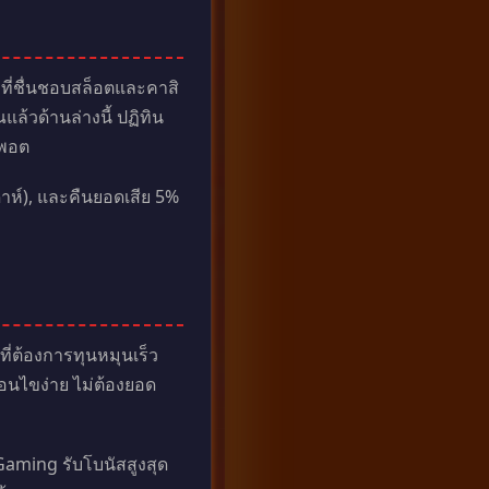
ที่ชื่นชอบสล็อตและคาสิ
้วด้านล่างนี้ ปฏิทิน
คพอต
ดาห์), และคืนยอดเสีย 5%
ที่ต้องการทุนหมุนเร็ว
่อนไขง่าย ไม่ต้องยอด
aming รับโบนัสสูงสุด