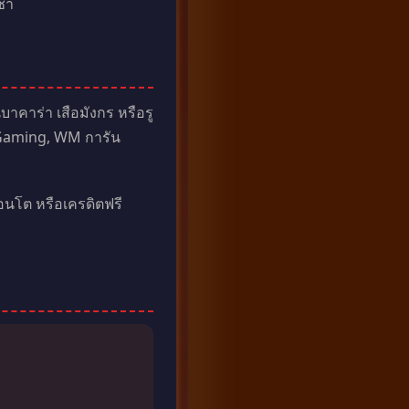
ช้า
าคาร่า เสือมังกร หรือรู
y Gaming, WM การัน
อนโต หรือเครดิตฟรี