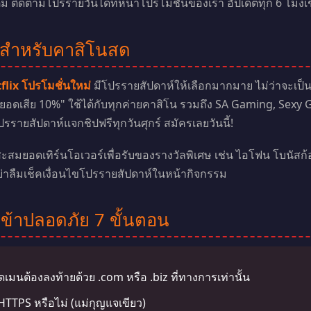
ติม ติดตามโปรรายวันได้ที่หน้าโปรโมชั่นของเรา อัปเดตทุก 6 โมงเ
์สำหรับคาสิโนสด
flix โปรโมชั่นใหม่
มีโปรรายสัปดาห์ให้เลือกมากมาย ไม่ว่าจะเป็นบ
นยอดเสีย 10%" ใช้ได้กับทุกค่ายคาสิโน รวมถึง SA Gaming, Sex
ปรรายสัปดาห์แจกชิปฟรีทุกวันศุกร์ สมัครเลยวันนี้!
สมยอดเทิร์นโอเวอร์เพื่อรับของรางวัลพิเศษ เช่น ไอโฟน โบนัสก้
ย่าลืมเช็คเงื่อนไขโปรรายสัปดาห์ในหน้ากิจกรรม
เข้าปลอดภัย 7 ขั้นตอน
มนต้องลงท้ายด้วย .com หรือ .biz ที่ทางการเท่านั้น
้ HTTPS หรือไม่ (แม่กุญแจเขียว)