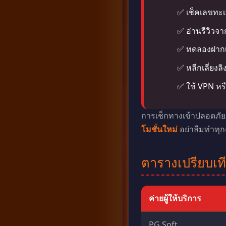
เช็คเลขทะเ
อ่านรีวิวจา
ทดลองฝากเง
หลีกเลี่ยงล
ใช้ VPN หร
การเช็กทางเข้าปลอดภัย
โมชั่นใหม่
อย่าลืมทำทุกค
ตารางเปรียบเท
ค่ายผู้ให้บริการ
PG Soft