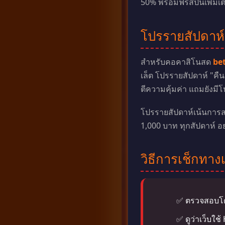
50% พร้อมฟรีสปินเพิ่มเ
โปรรายสัปดาห
สำหรับคอคาสิโนสด
bet
เล็ต โปรรายสัปดาห์ "คื
ตีความคุ้มค่า แถมยังมีโ
โปรรายสัปดาห์เน้นการสะ
1,000 บาท ทุกสัปดาห์ อ
วิธีการเช็กทาง
ตรวจสอบโดเ
ดูว่าเว็บใช