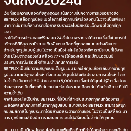
เว็บที่มอบความปลอดภัยสูงสุดและเน้นความมั่นคงทางการเงินอย่างยิ่ง
BETFLIX สล็อตทุนน้อย เปิดโอกาสให้ทุกคนที่สนใจลงทุน ไม่ว่าจะเป็นเพียง 1
บาทเท่านั้น ท่านก็สามารถมีโอกาสรับรางวัลโบนัสหรือแจ็คพอตได้ทุกที่ทุก
เวลา
เราให้บริการฝาก-ถอนฟรีตลอด 24 ชั่วโมง เพราะเราให้ความเชื่อมั่นในการให้
บริการที่ดีที่สุด เรามีระบบเดิมพันเกมสล็อตที่ถูกออกแบบอย่างดีเหมาะ
สำหรับทุกรูปแบบผู้เล่น ไม่ว่าจะเป็นมือใหม่หรือมืออาชีพ เรามีระบบที่ใช้งาน
ง่าย มีโหมดทดลองเล่น สล็อต 777 ฟรีให้ลองเล่น และมีทีมแอดมินมี
ประสบการณ์พร้อมให้คำแนะนำเทคนิคการเล่น
BETFLIX เป็นที่มีความสนุกแบบเต็มรูปแบบ มีเกมให้คุณเลือกเล่นมากมายทุก
รูปแบบ และมีลูกเล่นใหม่ๆ ที่จะเสนอให้คุณได้สัมผัสประสบการณ์ใหม่ๆ โดย
ไม่ซ้ำเดิม มีมากกว่า 50 ค่ายและกว่า 5,000 เกม ที่จะทำให้คุณไม่รู้สึกเบื่อ โดย
ท่านสามารถเป็นที่แรกที่เล่นเกมใหม่ก่อนใคร และเลือกเล่นได้อย่างอิสระ ที่ไม่มี
ความซ้ำเดิม
คาสิโนออนไลน์ในค่าย BETFLIX ที่นี่เป็นที่สำหรับสมาชิกทุกคนที่ต้องการ
เพลิดเพลินกับเกมคาสิโนจากทุกรูปแบบ สมาชิกของ BETFLIX สามารถสนุก
กับเกมส์คาสิโนทุกประเภทได้อย่างอิสระตามความชอบ ไม่ว่าจะเป็นสล็อต, บา
คาร่า, หรือเกมส์ยิงปลา เราเสนอการเล่นได้ฟรีแบบไม่จำกัดให้ทุกท่าน
BETFLIX เป็นเว็บพนันออนไลน์แบบแพ็คเก็จเดียวที่ทำให้ลูกค้าสามารถเข้าเล่น