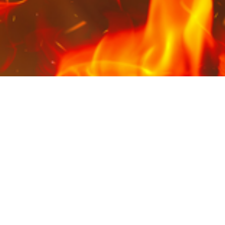
ติดต่อผ่านช่องทางออนไลน์
@446ooeft
ฝาก-ถอน อัตโนมัติ
ตลอด 24 ชั่วโมง