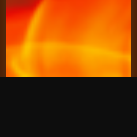
ท่านจะได้รับข่าวสารและ โปรโมชั่นพิเศษ หรือ
ของรางวัลอื่นๆ
รับข่าวสาร
ไม่รับข่าวสาร
ติดต่อผ่านช่องทางออนไลน์
@446ooeft