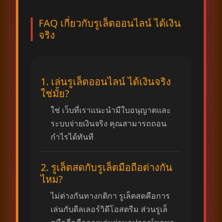
FAQ เกี่ยวกับรูเล็ตออนไลน์ ได้เงิน
จริง
1. เล่นรูเล็ตออนไลน์ ได้เงินจริง
ใช่มั้ย?
ใช่ เว็บที่เราแนะนำมีใบอนุญาตและ
ระบบจ่ายเงินจริง คุณสามารถถอน
กำไรได้ทันที
2. รูเล็ตสดกับรูเล็ตมือถือต่างกัน
ไหม?
ไม่ต่างกันทางกติกา รูเล็ตสดคือการ
เล่นกับดีลเลอร์วิดีโอสตรีม ส่วนรูเล็