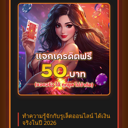
ทำความรู้จักกับรูเล็ตออนไลน์ ได้เงิน
จริงในปี 2026