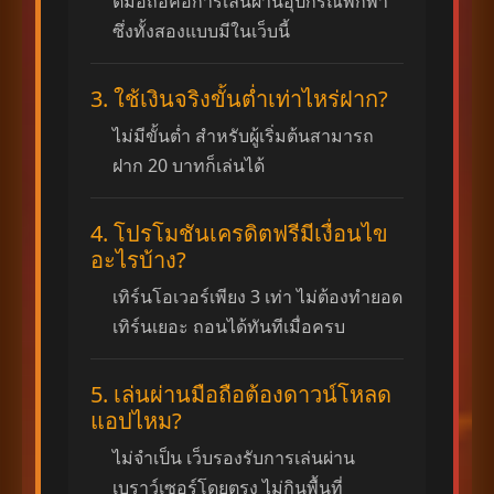
ตมือถือคือการเล่นผ่านอุปกรณ์พกพา
ซึ่งทั้งสองแบบมีในเว็บนี้
3. ใช้เงินจริงขั้นต่ำเท่าไหร่ฝาก?
ไม่มีขั้นต่ำ สำหรับผู้เริ่มต้นสามารถ
ฝาก 20 บาทก็เล่นได้
4. โปรโมชันเครดิตฟรีมีเงื่อนไข
อะไรบ้าง?
เทิร์นโอเวอร์เพียง 3 เท่า ไม่ต้องทำยอด
เทิร์นเยอะ ถอนได้ทันทีเมื่อครบ
5. เล่นผ่านมือถือต้องดาวน์โหลด
แอปไหม?
ไม่จำเป็น เว็บรองรับการเล่นผ่าน
เบราว์เซอร์โดยตรง ไม่กินพื้นที่