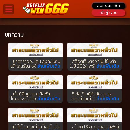
" />
สมัครสมาชิก
เข้าสู่ระบบ
บทความ
บาคาร่าออนไลน์ ลงทะเบียน
สล็อตเว็บตรงที่ไม่มีขั้นต่ำ
เข้าเล่นรับเครดิตรี
อ่านเพิ่มเติม
ในปี 2024 พร้อมบริการที่
อ่านเพิ่มเติม
Betflix เว็บตรง
เว็บที่คืนค่าคอมมิชชั่น
5 ข้อห้ามที่สำคัญ ควร
โดยตรง ไม่ต้องผ่านเอเย่นต์
อ่านเพิ่มเติม
ทราบก่อนเล่น
อ่านเพิ่มเติม
และมีระบบถอนทันทีโดยไม่มี
เงื่อนไข
ทำไมไม่ลองเล่นสล็อตในเว็บ
สล็อต PG ทดลองเล่นฟรีที่